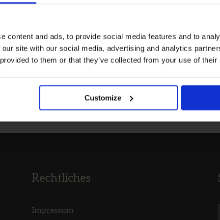
e content and ads, to provide social media features and to analy
 our site with our social media, advertising and analytics partn
 große Wirkung – Teil 1 | Es ist allseits bekannt, dass uns
 provided to them or that they’ve collected from your use of their
braucht. Und auch, dass wir zum Großteil aus Wasser
Die Zelle muss...
Customize
Rechtliches
Impressum