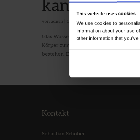
kann
This website uses cookies
von
admin
|
Okt. 28, 2022
|
Gesünder Leben
We use cookies to personalis
information about your use of
Glas Wasser am Morgen: Kleine Handlung –
other information that you’ve
Körper zum Funktionieren genug Wasser 
bestehen. Es gibt sogar die Redewendung „
Kontakt
Sebastian Schöber