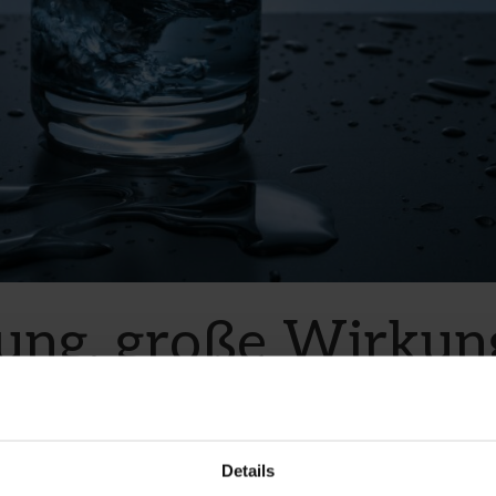
ung, große Wirkun
as Wasser am
n Tag verbessern
Details