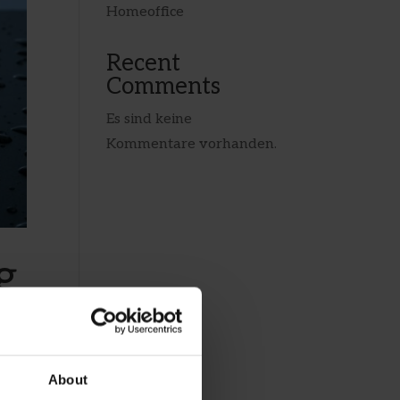
Homeoffice
Recent
Comments
Es sind keine
Kommentare vorhanden.
g
About