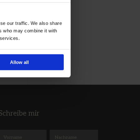
se our traffic. We also share
ers who may combine it with
er
 services.
Allow all
Schreibe mir